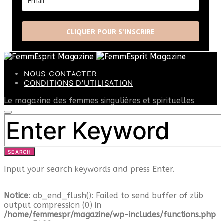
CLIQUER POUR S'INSCRIRE
NOUS CONTACTER
CONDITIONS D’UTILISATION
Le magazine des femmes singulières et spirituelles
SEARCH
FOR:
SEARCH
Input your search keywords and press Enter.
Notice
: ob_end_flush(): Failed to send buffer of zlib
output compression (0) in
/home/femmespr/magazine/wp-includes/functions.php