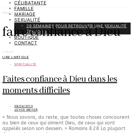
CÉLIBATANTE
FAMILLE
POSTS BY TAG
MARIAGE
SEXUALITÉ
29 SEMAINES POUR RETROUVER UNE SEXUALITÉ
faire confiance à Dieu
ÉPANOUIE
BOUTIQUE
CONTACT
1 POST
LIRE L'ARTICLE
SPIRITUALITÉ
Faites confiance à Dieu dans les
moments difficiles
08/04/2013
JOYCE MEYER
« Nous savons, du reste, que toutes choses concourent
au bien de ceux qui aiment Dieu, de ceux qui sont
appelés selon son dessein. » Romains 8.28 La plupart