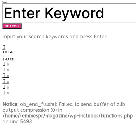
SEARCH
FOR:
SEARCH
Input your search keywords and press Enter.
TOTAL
0
SHARE
0
0
0
0
0
0
Notice
: ob_end_flush(): Failed to send buffer of zlib
output compression (0) in
/home/femmespr/magazine/wp-includes/functions.php
on line
5493