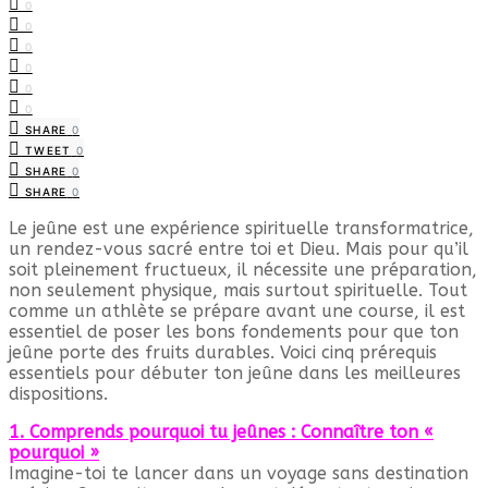
0
0
0
0
0
0
SHARE
0
TWEET
0
SHARE
0
SHARE
0
Le jeûne est une expérience spirituelle transformatrice,
un rendez-vous sacré entre toi et Dieu. Mais pour qu’il
soit pleinement fructueux, il nécessite une préparation,
non seulement physique, mais surtout spirituelle. Tout
comme un athlète se prépare avant une course, il est
essentiel de poser les bons fondements pour que ton
jeûne porte des fruits durables. Voici cinq prérequis
essentiels pour débuter ton jeûne dans les meilleures
dispositions.
1. Comprends pourquoi tu jeûnes : Connaître ton «
pourquoi »
Imagine-toi te lancer dans un voyage sans destination