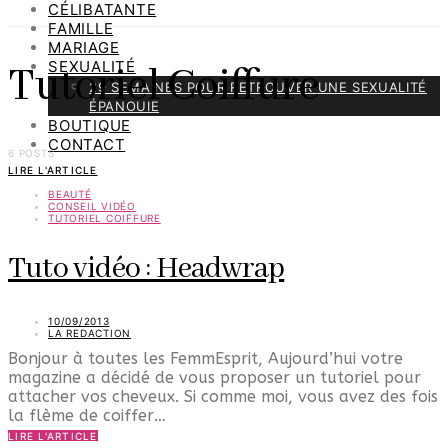
CÉLIBATANTE
FAMILLE
MARIAGE
SEXUALITÉ
Tutoriel Coiffure
29 SEMAINES POUR RETROUVER UNE SEXUALITÉ
ÉPANOUIE
BOUTIQUE
CONTACT
6 POSTS
LIRE L'ARTICLE
BEAUTÉ
CONSEIL VIDÉO
TUTORIEL COIFFURE
Tuto vidéo : Headwrap
10/09/2013
LA REDACTION
Bonjour à toutes les FemmEsprit, Aujourd’hui votre
magazine a décidé de vous proposer un tutoriel pour
attacher vos cheveux. Si comme moi, vous avez des fois
la flème de coiffer…
LIRE L'ARTICLE