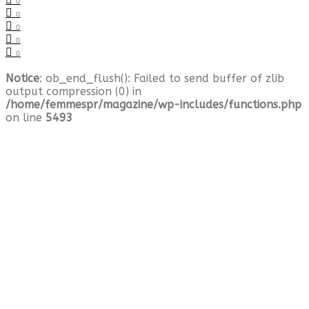
0
0
0
0
0
Notice
: ob_end_flush(): Failed to send buffer of zlib
output compression (0) in
/home/femmespr/magazine/wp-includes/functions.php
on line
5493