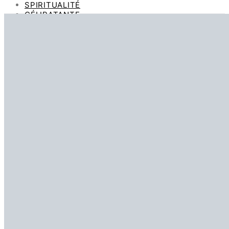
SPIRITUALITÉ
CÉLIBATANTE
FAMILLE
MARIAGE
SEXUALITÉ
29 SEMAINES POUR RETROUVER UNE SEXUALITÉ
ÉPANOUIE
BOUTIQUE
CONTACT