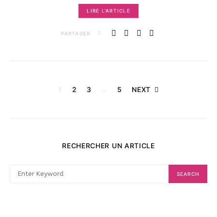
LIRE L'ARTICLE
PARTAGER
Pagination
1
2
3
…
5
NEXT
des
publications
RECHERCHER UN ARTICLE
SEARCH
SEARCH
FOR: